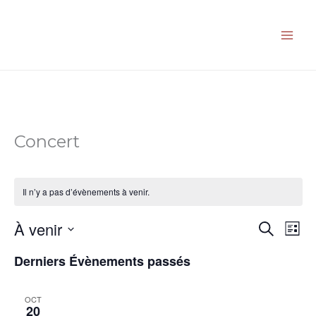
Aller
au
contenu
Concert
Il n’y a pas d’évènements à venir.
À venir
Recherche
Navi
Recherch
Liste
et
de
Sélectionnez
Derniers Évènements passés
navigation
vues
une
de
Évè
date.
vues
OCT
20
Évènemen