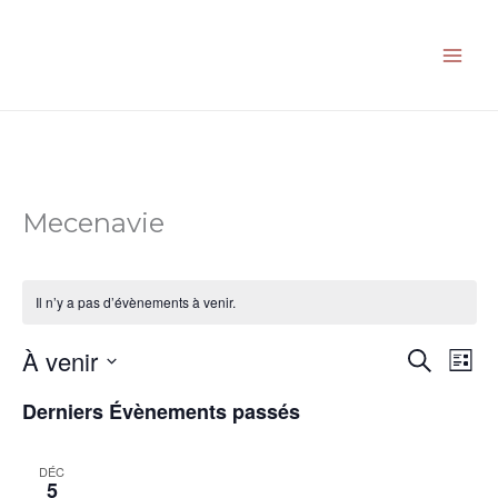
Aller
au
contenu
Mecenavie
Il n’y a pas d’évènements à venir.
À venir
Recherche
Navi
Recherch
Liste
et
de
Sélectionnez
Derniers Évènements passés
navigation
vues
une
de
Évè
date.
vues
DÉC
5
Évènemen