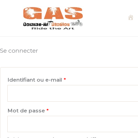
Aller
au
contenu
A
c
Se connecter
c
Obligatoire
Identifiant ou e-mail
*
u
e
Obligatoire
Mot de passe
*
i
l