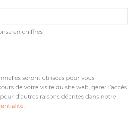
gatoire
t
e
onse en chiffres
e
r
nelles seront utilisées pour vous
rs de votre visite du site web, gérer l’accès
 pour d’autres raisons décrites dans notre
entialité
.