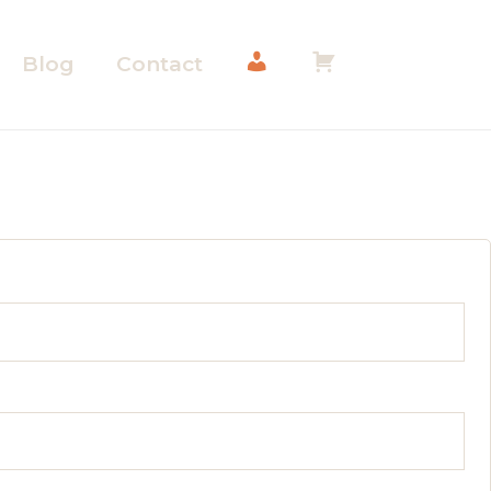
Blog
Contact
M
M
o
o
n
n
ire
c
p
o
a
igatoire
m
n
p
i