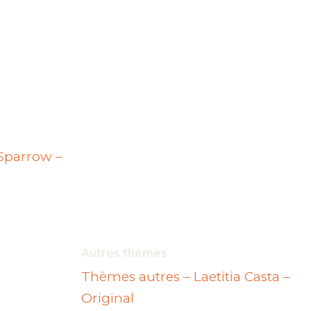
Sparrow –
ge
:
t
00 €
Autres thèmes
Thèmes autres – Laetitia Casta –
00 €
urs
Original