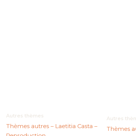
peuvent
être
choisies
sur
la
page
du
produit
Autres thèmes
Autres thè
Thèmes autres – Laetitia Casta –
Thèmes au
Reproduction