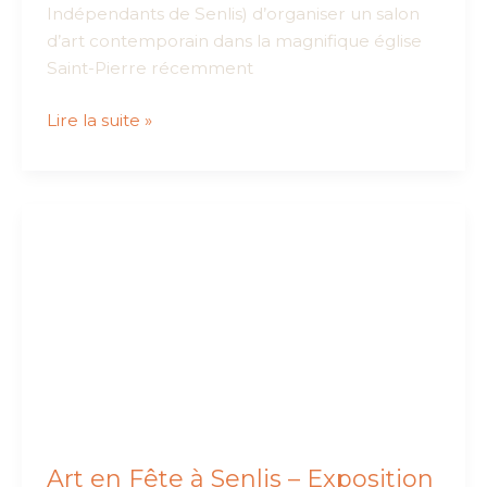
Indépendants de Senlis) d’organiser un salon
d’art contemporain dans la magnifique église
Saint-Pierre récemment
Art
Lire la suite »
en
Fête
à
Senlis
:
deux
de
mes
tableaux
y
sont
exposés
Art en Fête à Senlis – Exposition