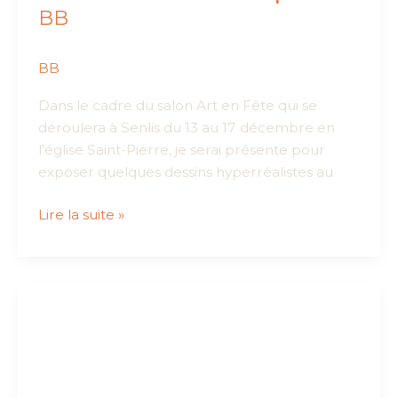
BB
BB
Dans le cadre du salon Art en Fête qui se
déroulera à Senlis du 13 au 17 décembre en
l’église Saint-Pierre, je serai présente pour
exposer quelques dessins hyperréalistes au
Art
Lire la suite »
en
Fête
à
Senlis
–
Exposition
BB