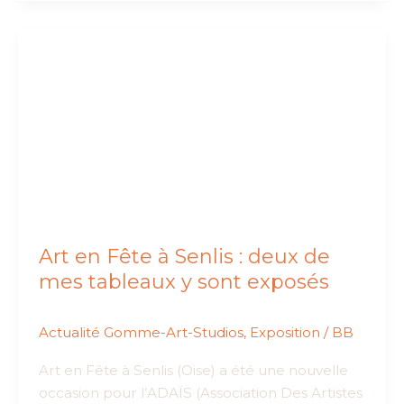
au
Freedom
Tour
2018
Harley-
Davidson
à
Saint
Maximin
(60)
Art en Fête à Senlis : deux de
mes tableaux y sont exposés
Actualité Gomme-Art-Studios
,
Exposition
/
BB
Art en Fête à Senlis (Oise) a été une nouvelle
occasion pour l’ADAÏS (Association Des Artistes