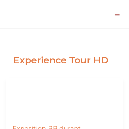
Aller
au
contenu
Experience Tour HD
Exposition BB durant