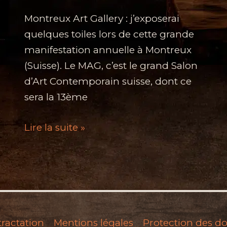
Montreux Art Gallery : j’exposerai
quelques toiles lors de cette grande
manifestation annuelle à Montreux
(Suisse). Le MAG, c’est le grand Salon
d’Art Contemporain suisse, dont ce
sera la 13ème
Montreux
Lire la suite »
Art
Gallery
(MAG)
–
Novembre
2017
tractation
Mentions légales
Protection des d