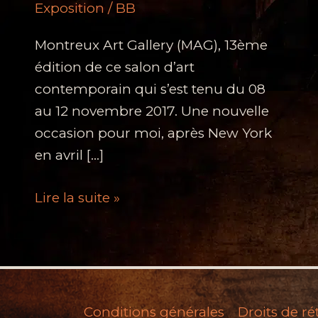
Exposition
/
BB
Montreux Art Gallery (MAG), 13ème
édition de ce salon d’art
contemporain qui s’est tenu du 08
au 12 novembre 2017. Une nouvelle
occasion pour moi, après New York
en avril […]
Montreux
Lire la suite »
Art
Gallery,
ma
nouvelle
expo
Conditions générales
Droits de ré