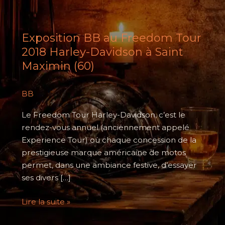
Exposition BB au Freedom Tour
2018 Harley-Davidson à Saint
Maximin (60)
BB
Le Freedom Tour Harley-Davidson, c’est le
rendez-vous annuel (anciennement appelé
Experience Tour) où chaque concession de la
prestigieuse marque américaine de motos
permet, dans une ambiance festive, d’essayer
ses divers […]
Exposition
Lire la suite »
BB