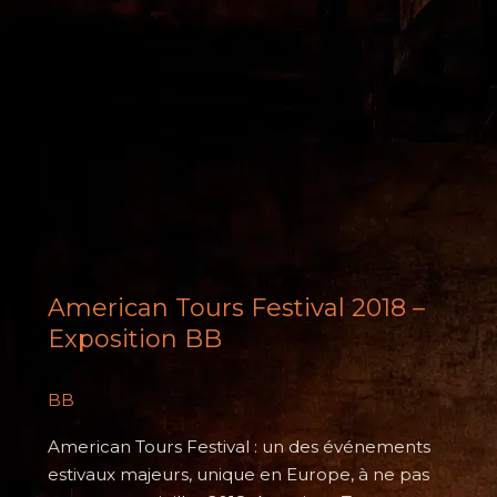
au
Freedom
Tour
2018
Harley-
Davidson
à
Saint
Maximin
(60)
American Tours Festival 2018 –
Exposition BB
BB
American Tours Festival : un des événements
estivaux majeurs, unique en Europe, à ne pas