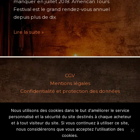
manquer en juillet 2018. American Tours
Festival est le grand rendez-vous annuel
depuis plus de dix
American
Lire la suite »
Tours
Festival
2018
–
Exposition
CGV
BB
Mentions légales
Confidentialité et protection des données
Nous utilisons des cookies dans le but d'améliorer le service
personnalisé et la sécurité du site destinés à chaque acheteur
Copyright © 2026 - Gomme-Art Studios
et à tout visiteur du site. Si vous continuez à utiliser ce site,
nous considérerons que vous acceptez l'utilisation des
cookies.