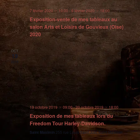
7 février 2020 ☞ 10:00
-
9 février 2020 ☞ 18:00
Exposition-vente de mes tableaux au
salon Arts et Loisirs de Gouvieux (Oise)
2020
OCT
19
2019
19 octobre 2019 ☞ 09:00
-
20 octobre 2019 ☞ 18:00
Exposition de mes tableaux lors du
Freedom Tour Harley-Davidson.
Saint Maximin
255 rue Louis Saint Just, Saint Maximin