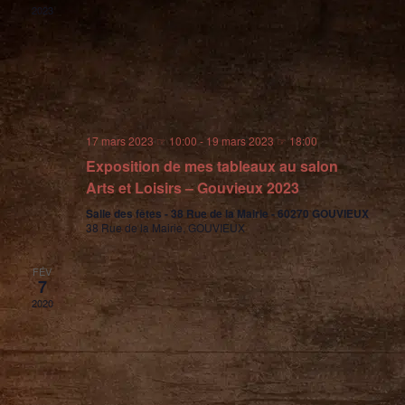
2023
17 mars 2023 ☞ 10:00
-
19 mars 2023 ☞ 18:00
Exposition de mes tableaux au salon
Arts et Loisirs – Gouvieux 2023
Salle des fêtes - 38 Rue de la Mairie - 60270 GOUVIEUX
38 Rue de la Mairie, GOUVIEUX
FÉV
7
2020