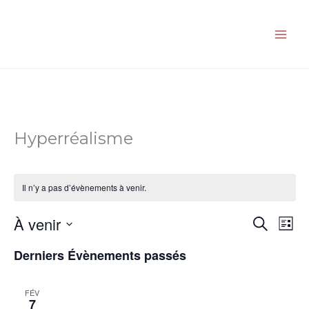
Aller
au
contenu
Hyperréalisme
Il n’y a pas d’évènements à venir.
À venir
Recherche
Navi
Recherch
Liste
et
de
Sélectionnez
Derniers Évènements passés
navigation
vues
une
de
Évè
date.
vues
FÉV
7
Évènemen