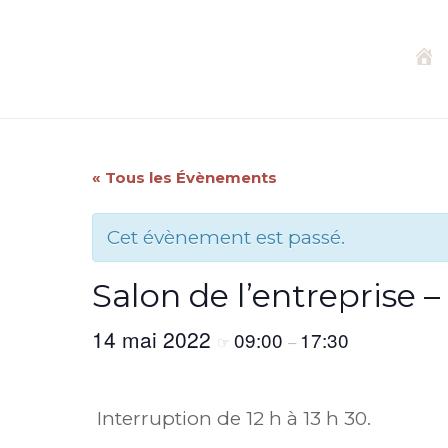
Aller
au
contenu
A
c
« Tous les Évènements
c
Cet évènement est passé.
u
Salon de l’entreprise 
e
14 mai 2022
09:00
17:30
☞
–
i
Interruption de 12 h à 13 h 30.
l