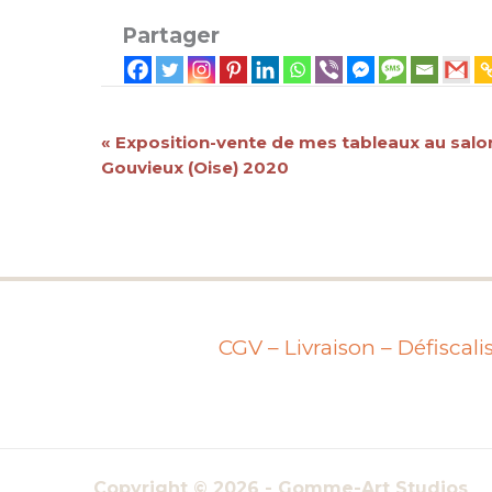
Partager
Navigation
«
Exposition-vente de mes tableaux au salon 
Gouvieux (Oise) 2020
Évènement
CGV – Livraison – Défiscali
Copyright © 2026 - Gomme-Art Studios