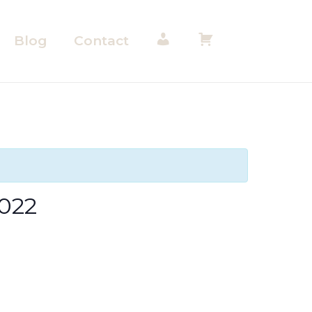
Blog
Contact
M
M
o
o
n
n
c
p
2022
o
a
m
n
p
i