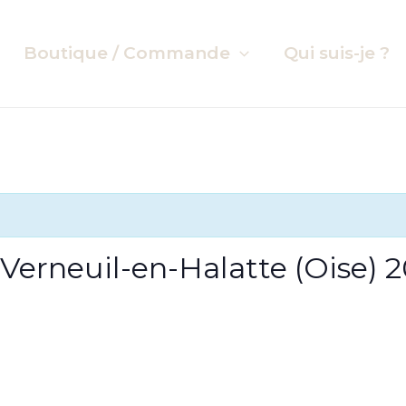
Boutique / Commande
Qui suis-je ?
– Verneuil-en-Halatte (Oise) 