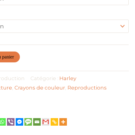
t
e
e
r
u panier
oduction
Catégorie :
Harley
cture
,
Crayons de couleur
,
Reproductions