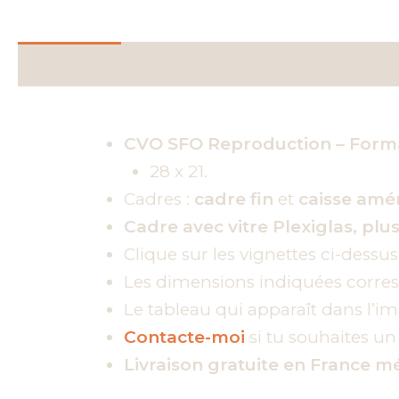
Description
Informations complémentai
CVO SFO Reproduction – Forma
28 x 21.
Cadres :
cadre fin
et
caisse amé
Cadre avec vitre Plexiglas, plus
Clique sur les vignettes ci-dessus
Les dimensions indiquées correspo
Le tableau qui apparaît dans l’ima
Contacte-moi
si tu souhaites u
Livraison gratuite en France mé