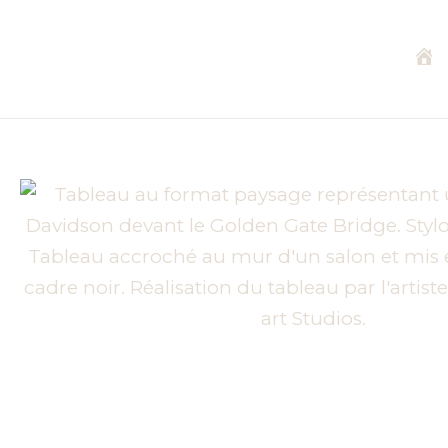
Aller
au
contenu
A
c
c
u
e
i
l