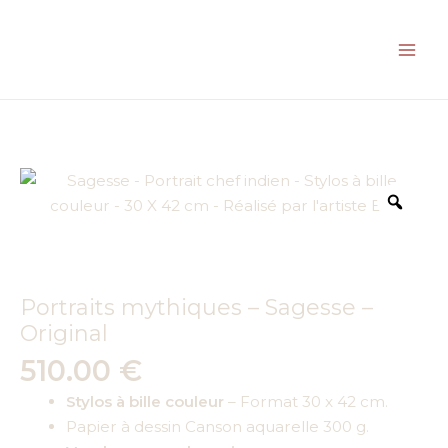
de
Aller
Portraits
au
mythiques
contenu
-
Sagesse
-
Original
Zoo
Portraits mythiques – Sagesse –
Original
510.00
€
Stylos à bille couleur
– Format 30 x 42 cm.
Papier à dessin Canson aquarelle 300 g.