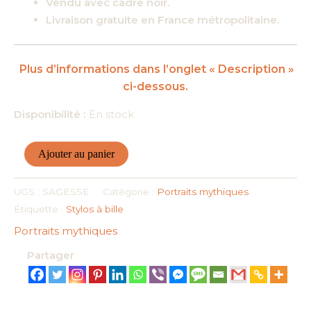
Vendu avec cadre noir.
Livraison gratuite en France métropolitaine.
Plus d’informations dans l’onglet « Description »
ci-dessous.
Disponibilité :
En stock
quantité
Ajouter au panier
de
Portraits
UGS :
SAGESSE
Catégorie :
Portraits mythiques
mythiques
Étiquette :
Stylos à bille
-
Portraits mythiques
Sagesse
-
Partager
Original