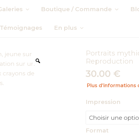
Galeries
Boutique / Commande
Bl
Témoignages
En plus
Portraits myth
Reproduction
Zoom
30.00
€
Plus d’informations d
Impression
Format