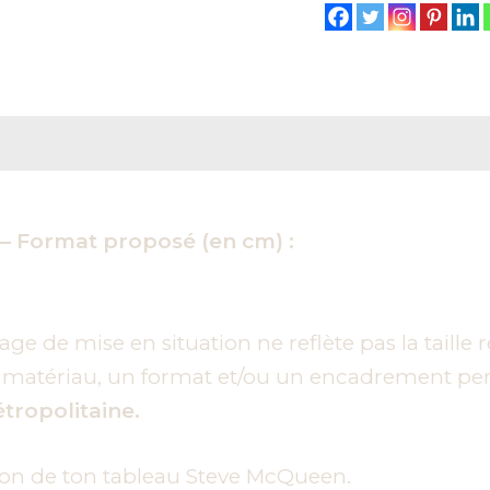
Reproduction
res
– Format proposé (en cm) :
ge de mise en situation ne reflète pas la taille r
n matériau, un format et/ou un encadrement per
tropolitaine.
tion de ton tableau Steve McQueen.