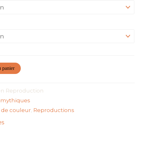
u panier
n Reproduction
s mythiques
 de couleur
,
Reproductions
es