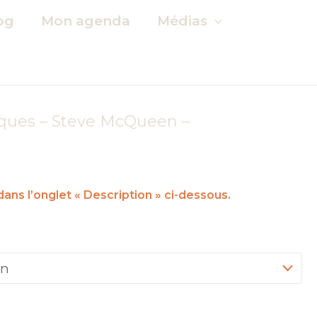
og
Mon agenda
Médias
iques – Steve McQueen –
ans l’onglet « Description » ci-dessous.