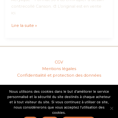
contrecollé Canson. 🎨 L’original est en vente
ici.
Escaping
Lire la suite »
to
Vinyl
Shores
–
Acrylique
CGV
–
Mentions légales
Format
Confidentialité et protection des données
50
x
65
Nous utilisons des cookies dans le but d'améliorer le service
personnalisé et la sécurité du site destinés à chaque acheteur
cm
Copyright © 2026 - Gomme-Art Studios
et à tout visiteur du site. Si vous continuez à utiliser ce site,
–
nous considérerons que vous acceptez l'utilisation des
Primé
cookies.
en