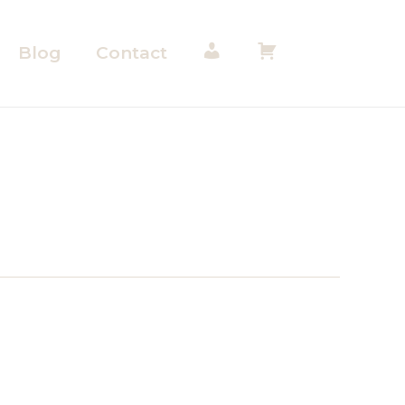
Blog
Contact
M
M
o
o
n
n
c
p
o
a
m
n
p
i