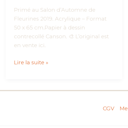
Primé au Salon d’Automne de
Fleurines 2019. Acrylique – Format
50 x 65 cm.Papier à dessin
contrecollé Canson. 🎨 L’original est
en vente ici.
Escaping
Lire la suite »
to
Vinyl
Shores
–
Acrylique
CGV
Men
–
Format