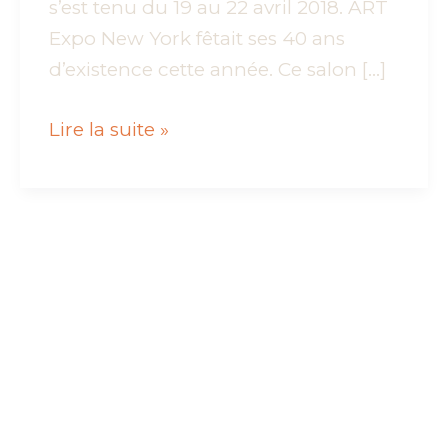
s’est tenu du 19 au 22 avril 2018. ART
Expo New York fêtait ses 40 ans
d’existence cette année. Ce salon […]
Art
Lire la suite »
Expo
–
New
York
–
Avril
2018
–
Ma
seconde