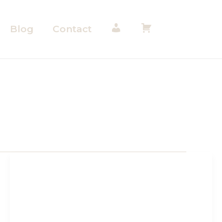
Blog
Contact
M
M
o
o
n
n
c
p
o
a
m
n
p
i