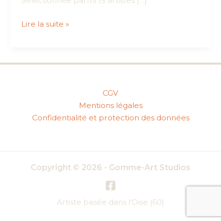
Sélectionnée parmi 15 artistes […]
Color
Lire la suite »
of
art
2017
:
ma
CGV
peinture
Mentions légales
sélectionnée
Confidentialité et protection des données
pour
la
finale
du
Copyright © 2026 - Gomme-Art Studios
concours
de
Vevey,
Artiste basée dans l'Oise (60)
en
Suisse.