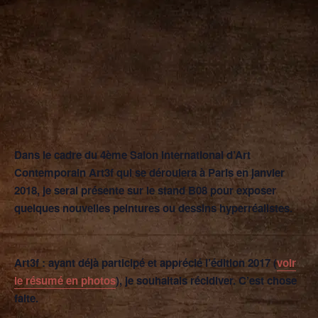
Dans le cadre du 4ème
Salon International d’Art
Contemporain Art3f
qui se déroulera à Paris en janvier
2018, je serai présente sur le
stand B08
pour exposer
quelques nouvelles peintures ou dessins hyperréalistes.
Art3f
: ayant déjà participé et apprécié l’édition 2017 (
voir
le résumé en photos
), je souhaitais récidiver. C’est chose
faite.