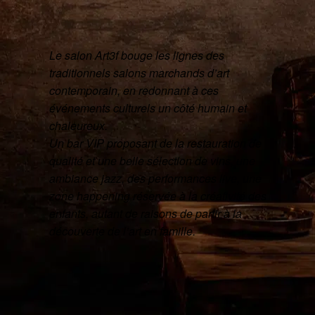
Le salon Art3f bouge les lignes des
traditionnels salons marchands d’art
contemporain, en redonnant à ces
événements culturels un côté humain et
chaleureux.
Un bar VIP proposant de la restauration de
qualité et une belle sélection de vins, une
ambiance jazz, des performances live, une
zone happening réservée à la créativité des
enfants, autant de raisons de partir à la
découverte de l’art en famille.