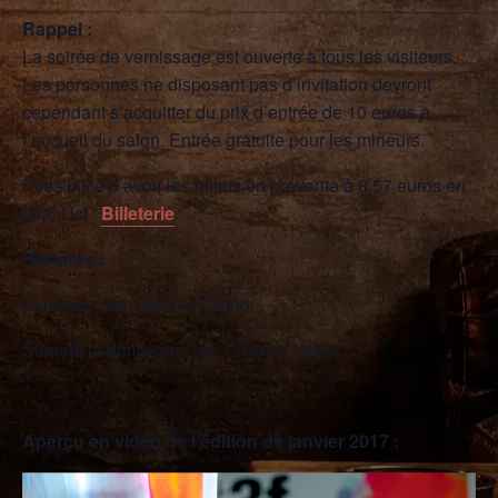
Rappel :
La soirée de vernissage est ouverte à tous les visiteurs.
Les personnes ne disposant pas d’invitation devront
cependant s’acquitter du prix d’entrée de 10 euros à
l’accueil du salon. Entrée gratuite pour les mineurs.
Possibilité d’avoir les billets en prévente à 8,57 euros en
allant ici :
Billeterie
Horaires :
Vendredi : de 14h00 à 22h00
Samedi et dimanche : de 11h00 à 19h00
Aperçu en vidéo de l’édition de janvier 2017 :