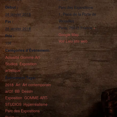
Début :
Parc des Expositions
26 janvier 2018
1, Place de la Porte de
Versailles
Fin :
Paris
,
75015
France
+
28 janvier 2018
Google Map
Prix :
Voir Lieu site web
10€
Catégories d’Évènement:
Actualité Gomme-Art-
Studios
,
Exposition
artistique
Évènement Tags:
2018
,
Art
,
Art contemporain
,
art3f
,
BB
,
Dessin
,
Exposition
,
GOMME-ART-
STUDIOS
,
Hyperréalisme
,
Parc des Expositions
,