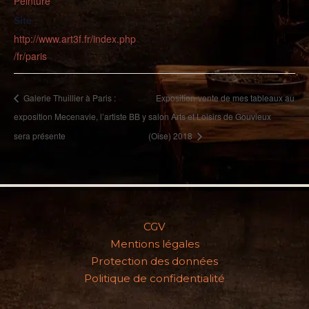
Peinture
Site :
http://www.art3f.fr/index.php
/fr/paris
Galerie Thuillier à Paris :
Exposition-vente de mes tableaux au
exposition Mecenavie, l’artiste BB y
salon Arts et Loisirs de Gouvieux
sera présente
(Oise) 2018
CGV
Mentions légales
Protection des données
Politique de confidentialité