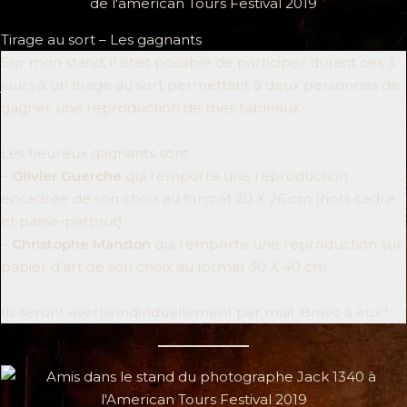
Tirage au sort – Les gagnants
Sur mon stand, il était possible de participer durant ces 3
jours à un tirage au sort permettant à deux personnes de
gagner une reproduction de mes tableaux.
Les heureux gagnants sont :
–
Olivier Guerche
qui remporte une reproduction
encadrée de son choix au format 20 X 26 cm (hors cadre
et passe-partout).
–
Christophe Mandon
qui remporte une reproduction sur
papier d’art de son choix au format 30 X 40 cm .
Ils seront avertis individuellement par mail. Bravo à eux !