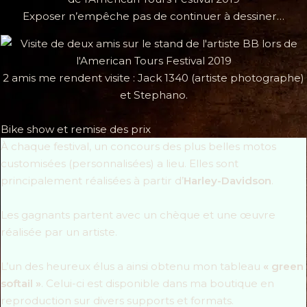
Exposer n’empêche pas de continuer à dessiner…
2 amis me rendent visite : Jack 1340 (artiste photographe)
et Stephano.
Bike show et remise des prix
À chaque festival, un concours des plus belles motos
customisées (personnalisées) a lieu. Elles sont
principalement réalisées à partir d’
Harley-Davidson
.
Les gagnants partent avec un chèque et une œuvre
réalisée par un artiste.
L’un des heureux élus a ainsi obtenu mon tableau
« green
softail »
. Celui-ci est disponible dans ma boutique en
reproduction sur divers supports et formats.