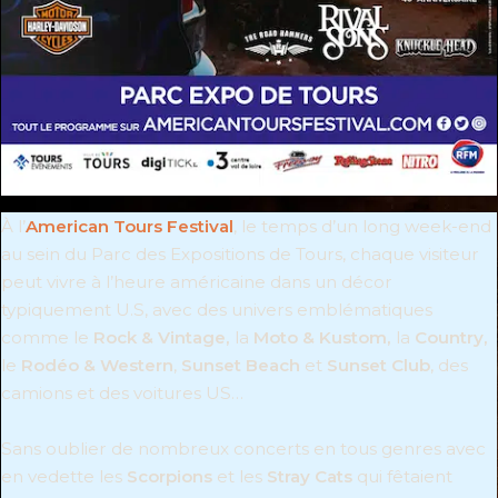
À l’
American Tours Festival
, le temps d’un long week-end
au sein du Parc des Expositions de Tours, chaque visiteur
peut vivre à l’heure américaine dans un décor
typiquement U.S, avec des univers emblématiques
comme le
Rock & Vintage,
la
Moto & Kustom,
la
Country,
le
Rodéo & Western
,
Sunset Beach
et
Sunset Club
, des
camions et des voitures US…
Sans oublier de nombreux concerts en tous genres avec
en vedette les
Scorpions
et les
Stray Cats
qui fêtaient