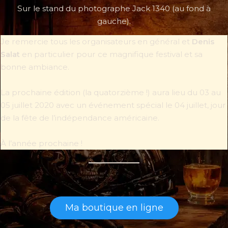
Sur le stand du photographe Jack 1340 (au fond à
gauche).
Je remercie tous les organisateurs en général et
Denis
Salat
en particulier pour ce magnifique festival et sa
bonne ambiance.
La prochaine édition (la quatorzième !) aura lieu du 03 au
05 juillet 2020 avec un événement spécial le 04 juillet, jour
de la fête de l’indépendance américaine.
À l’année prochaine !
Ma boutique en ligne