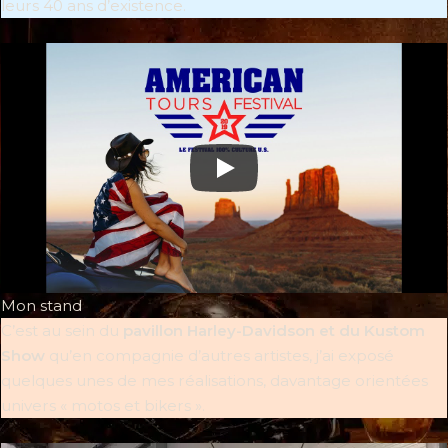
leurs 40 ans d’existence.
Mon stand
C’est au sein du
pavillon Harley-Davidson et du Kustom
Show
qu’en compagnie d’autres artistes, j’ai exposé
quelques unes de mes réalisations, davantage orientées
univers « motos et bikers ».