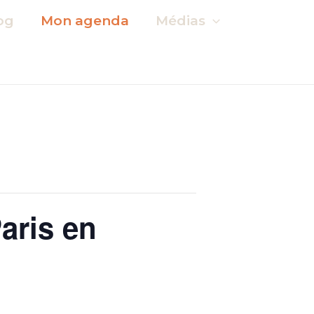
og
Mon agenda
Médias
aris en