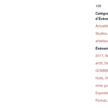
10€
Catégor
d’Évèn
Actuali
Studios
artistiq
Évènem
2017
,
A
art3f
,
De
GOMME
Huile
,
H
mine gr
Exposit
Portrait