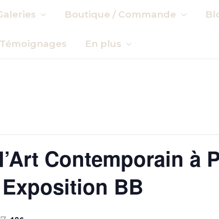
Galeries
Boutique / Commande
Bl
Témoignages
En plus
 d’Art Contemporain à P
– Exposition BB