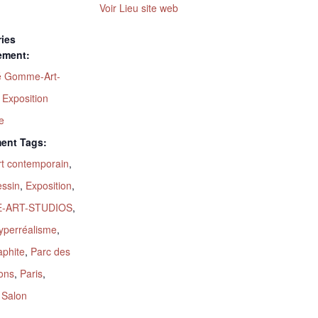
Voir Lieu site web
ies
ement:
té Gomme-Art-
,
Exposition
ue
ent Tags:
rt contemporain
,
ssin
,
Exposition
,
-ART-STUDIOS
,
yperréalisme
,
aphite
,
Parc des
ions
,
Paris
,
,
Salon