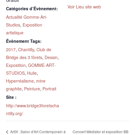
Gratuit
Voir Lieu site web
Catégories d’Évènement:
Actualité Gomme-Art-
Studios
,
Exposition
artistique
Évènement Tags:
2017
,
Chantilly
,
Club de
Bridge des 3 fôrets
,
Dessin
,
Exposition
,
GOMME-ART-
STUDIOS
,
Huile
,
Hyperréalisme
,
mine
graphite
,
Peinture
,
Portrait
Site :
http://www.bridge3foretscha
ntilly.org/
Art3f : Salon d’Art Contemporain à
Concert Médiator et exposition BB