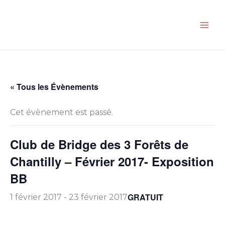
Aller
au
contenu
« Tous les Évènements
Cet évènement est passé.
Club de Bridge des 3 Forêts de
Chantilly – Février 2017- Exposition
BB
GRATUIT
1 février 2017
-
23 février 2017