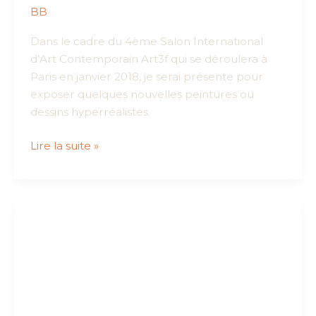
BB
Dans le cadre du 4ème Salon International
d’Art Contemporain Art3f qui se déroulera à
Paris en janvier 2018, je serai présente pour
exposer quelques nouvelles peintures ou
dessins hyperréalistes.
Art3f
Lire la suite »
:
Salon
d’Art
Contemporain
à
Paris
en
janvier
2018