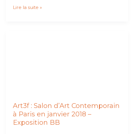
Art3f
Lire la suite »
–
Paris
–
Janvier
2018
–
Résumé
des
3
jours
en
vidéo
Art3f : Salon d’Art Contemporain
à Paris en janvier 2018 –
Exposition BB