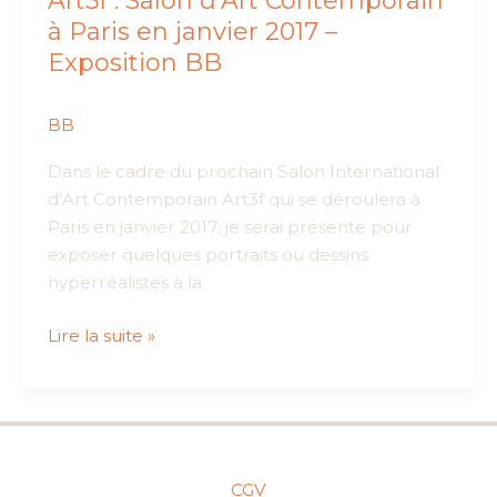
Art3f : Salon d’Art Contemporain
à Paris en janvier 2017 –
Exposition BB
BB
Dans le cadre du prochain Salon International
d’Art Contemporain Art3f qui se déroulera à
Paris en janvier 2017, je serai présente pour
exposer quelques portraits ou dessins
hyperréalistes à la
Art3f
Lire la suite »
:
Salon
d’Art
Contemporain
à
CGV